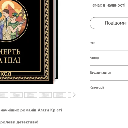
Немає в наявності
Повідомит
Вік
Молоді та доросли
Автор
Агата Крісті
Видавництво
Клуб Сімейного До
Категорії
Детективи
начніших романів Аґати Крісті
оролеви детективу!