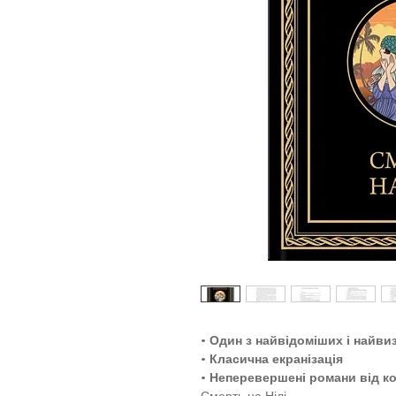
•
Один з найвідоміших і найвиз
•
Класична екранізація
•
Неперевершені романи від к
Смерть на Нілі