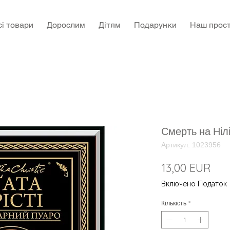
сі товари
Дорослим
Дітям
Подарунки
Наш прост
Смерть на Ніл
Артикул: 1023956
Цін
13,00 EUR
Включено Податок
Кількість
*