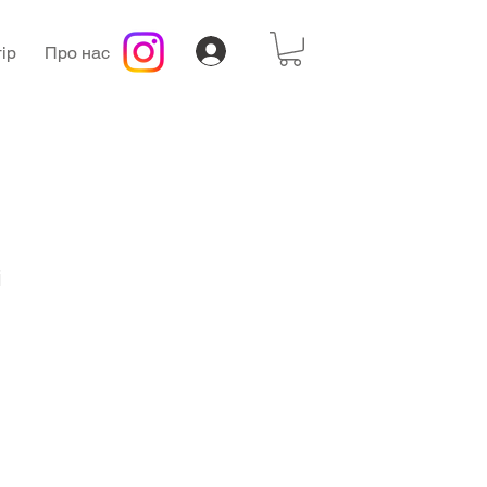
ір
Про нас
і
а