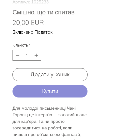
Артикул: 1025233
Смішно, що ти спитав
Ціна
20,00 EUR
Включено Податок
Кількість
*
Додати у кошик
Купити
Для молодої письменниці Чані
Горовіц це інтерв’ю — золотий шанс
для кар’єри. Та чи просто
зосередитися на роботі, коли
пишеш про об’єкт своїх фантазій,