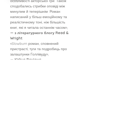
особливості акторської гри. Також
сподобались стрибки оповіді між
минулим й теперішнім. Роман
написаний у більш емоційному та
реалістичному тоні, ніж більшість
книг, які я читала останнім часом»,
— з літературного блогу Read &
Wright
«Slowburn роман, сповнений
пристрасті, туги та подробиць про
залаштунки Голлівуду»,
— Kirkus Reviews
«Я була захоплена увесь час,
дізнаючись про їхнє минуле,
теперішнє, та все, що було між
ними! Елісса Сассмен, безумовно,
авторка, майбутні книги якої я буду
купувати не вагаючись!»,
— з відгуку авторки інстаграм-
блогу hotgirlbookshelf
Чуттєвий роман, натхненний
справжніми інтерв’ю