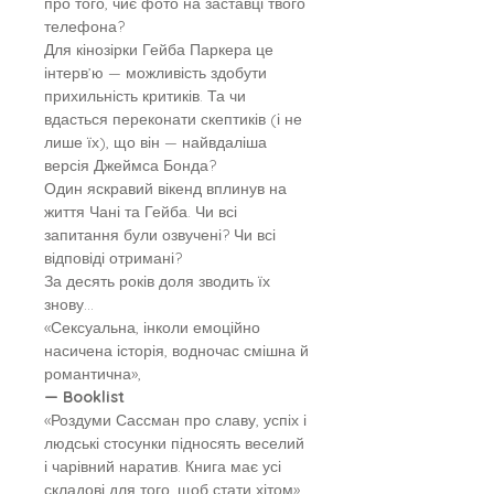
про того, чиє фото на заставці твого
телефона?
Для кінозірки Гейба Паркера це
інтерв’ю — можливість здобути
прихильність критиків. Та чи
вдасться переконати скептиків (і не
лише їх), що він — найвдаліша
версія Джеймса Бонда?
Один яскравий вікенд вплинув на
життя Чані та Гейба. Чи всі
запитання були озвучені? Чи всі
відповіді отримані?
За десять років доля зводить їх
знову…
«Сексуальна, інколи емоційно
насичена історія, водночас смішна й
романтична»,
— Booklist
«Роздуми Сассман про славу, успіх і
людські стосунки підносять веселий
і чарівний наратив. Книга має усі
складові для того, щоб стати хітом»,