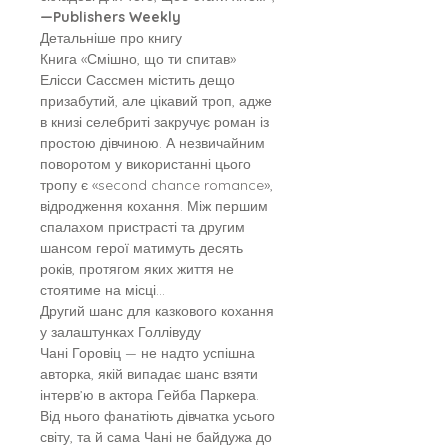
—Publishers Weekly
Детальніше про книгу
Книга «Смішно, що ти спитав»
Елісси Сассмен містить дещо
призабутий, але цікавий троп, адже
в книзі селебриті закручує роман із
простою дівчиною. А незвичайним
поворотом у використанні цього
тропу є «second chance romance»,
відродження кохання. Між першим
спалахом пристрасті та другим
шансом герої матимуть десять
років, протягом яких життя не
стоятиме на місці…
Другий шанс для казкового кохання
у залаштунках Голлівуду
Чані Горовіц — не надто успішна
авторка, якій випадає шанс взяти
інтерв’ю в актора Гейба Паркера.
Від нього фанатіють дівчатка усього
світу, та й сама Чані не байдужа до