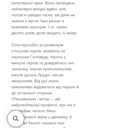
популярної зірки. Вони проводять
неймовірні вихідні вдвох, але
полум’я швидко гасне, аж доки не
зникне з життя Чані разом із
казковим принцом. І от, через
десять років, доля зводить їх знову.
Спостерігайте за розвитком
стосунків героїв, зазирніть за
лаштунки Голлівуду, пірніть у
минуле героїв та довідайтесь їхні
таємниці: інколи приголомшливі,
інколи досить брудні, часом
зворушливі. Від цієї книги
неможливо відірватися від першої й
до останньої сторінки.
«Письменник і актор — дві
найулюбленіші професії, про які я
так люблю читати! Мені
сподобалися зміни у динаміці, й
було так багато сказано про