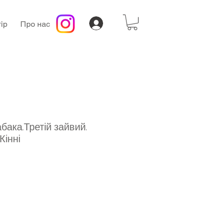
ір
Про нас
ака.Третій зайвий.
Кінні
а