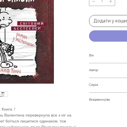
Додати у коши
Вік
Дітям від 10-ти рокі
Автор
Джеф Кінні
Серія
Щоденник Слабака
Видавництво
 Книга 7
Stone Publishing
нь Валентина перевернула все з ніг на
реґ боїться лишитися одинаком, тож
ого найкращого друга Роулі теж печальні