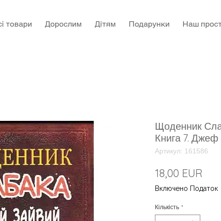
сі товари
Дорослим
Дітям
Подарунки
Наш прост
Щоденник Слаб
Книга 7. Джеф 
Артикул: 161586
Цін
18,00 EUR
Включено Податок
Кількість
*