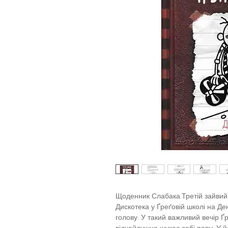
Щоденник Слабака.Третій зайвий.
Дискотека у Ґреґовій школі на Де
голову. У такий важливий вечір Ґ
відчайдушно шукає собі пару. У й