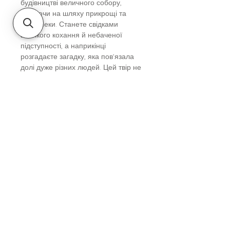
будівництві величного собору,
долаючи на шляху прикрощі та
небезпеки. Станете свідками
великого кохання й небаченої
підступності, а наприкінці
розгадаєте загадку, яка пов’язала
долі дуже різних людей. Цей твір не
відпустить вас до останньої
сторінки!
Вік
Дорослим
Автор
Кен Фоллетт
Видавництво
Рідна мова
Категорія
Історична проза