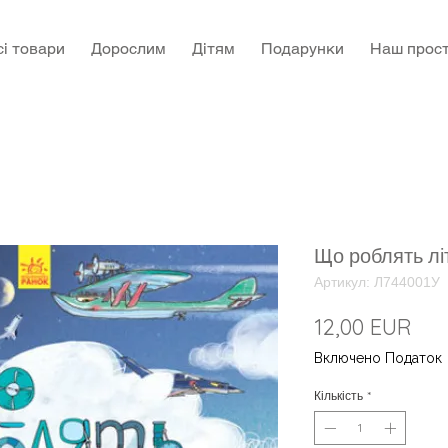
сі товари
Дорослим
Дітям
Подарунки
Наш прост
Що роблять лі
Артикул: Л744001У
Цін
12,00 EUR
Включено Податок
Кількість
*