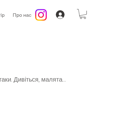
ір
Про нас
таки. Дивіться, малята…
а