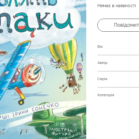
Немає в наявності
Повідомит
Вік
Для дітей від 2-х до
Автор
Ірина Сонечко
Серія
Дивіться, малята…
Категорія
Ранок