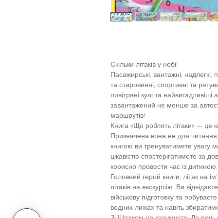
Скільки літаків у небі!
Пасажирські, вантажні, надлегкі,
та старовинні, спортивні та рятува
повітряні кулі та найвигадливіші
завантажений не менше за автост
маршрутів!
Книга «Що роблять літаки» — це кни
Призначена вона не для читання, 
книгою ви тренуватимете увагу м
цікавістю спостерігатимете за до
корисно провести час із дитиною.
Головний герой книги, літак на і
літаків на екскурсію. Ви відвідаєт
військову підготовку та побуваєте
водних лижах та навіть збиратим
Зі Шпаком не засумуєте! До речі,