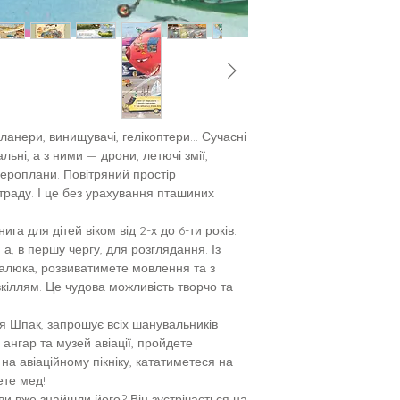
 планери, винищувачі, гелікоптери… Сучасні
льні, а з ними — дрони, летючі змії,
 аероплани. Повітряний простір
раду. І це без урахування пташиних
га для дітей віком від 2-х до 6-ти років.
а, в першу чергу, для розглядання. Із
алюка, розвиватимете мовлення та з
вкіллям. Це чудова можливість творчо та
м’я Шпак, запрошує всіх шанувальників
е ангар та музей авіації, пройдете
 на авіаційному пікніку, кататиметеся на
ете мед!
 ви вже знайшли його? Він зустрічається на