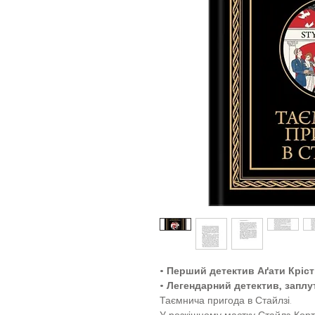
•
Перший детектив Аґати Крісті
•
Легендарний детектив, заплут
Таємнича пригода в Стайлзі.
У розкішному маєтку Стайлз-Кор