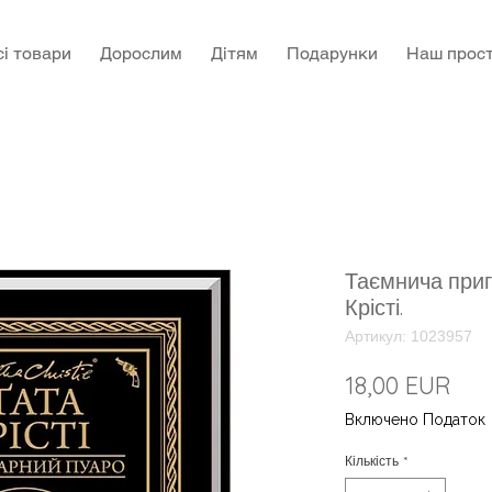
сі товари
Дорослим
Дітям
Подарунки
Наш прост
Таємнича приг
Крісті.
Артикул: 1023957
Цін
18,00 EUR
Включено Податок
Кількість
*