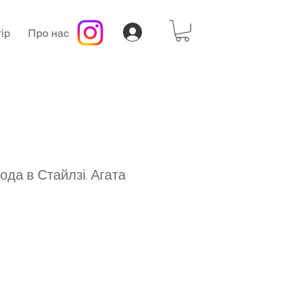
ір
Про нас
ода в Стайлзі. Агата
а