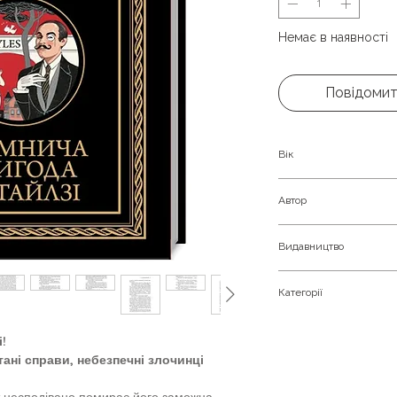
Немає в наявності
Повідомит
Вік
Молоді та доросли
Автор
Агата Крісті
Видавництво
Клуб Сімейного До
Категорії
Детективи
!
ані справи, небезпечні злочинці
т несподівано помирає його заможна