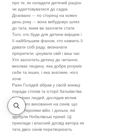
про те, як складати дитячий раціон
чи адаптовуватися до садка.
Дозовано — по сторінці на кожен
день року — вона вибудовує шлях
до тата, яким ви захочете стати.
Того, хто буде для дитини взірцем і
її найбільшим фаном, хто навчить її
давати собі раду, визначати
пріоритети, цінувати свій і ваш час.
Хто заохотить дитину до читання,
виховає людину, яка добре розуміє
себе та інших, і яка знатиме, чого
хоче.
Раян Голідей зібрав у своїй книжці
поради стоїків та історії батьківства
видатних людей, дослідив вплив
уважного виховання на синів, що
стали героями війн, і доньок, які
здобули Нобелівські премії. Ці
приклади і власний досвід автора як
тата двох синів перетворюють