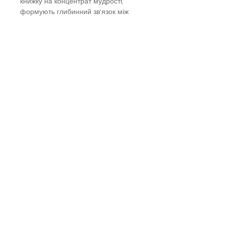
книжку на концентрат мудрості,
формують глибинний зв’язок між
батьками різних поколінь.
Незалежно від того, дорослі ваші
діти, малі чи ще не народилися,
рідний ви тато чи названий, ця
книжка стане незмінним супутником
вашого батьківства, відкриє нові
можливості для міцних і щасливих
стосунків з тими, хто любить вас
найбільше.
Вік
Дорослим
Автор
Райан Голідей
Видавництво
Наш Формат
Категорія