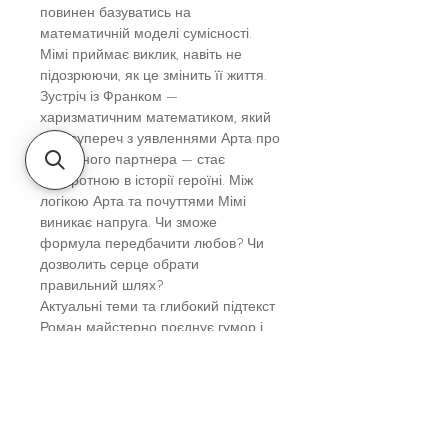
повинен базуватись на
математичній моделі сумісності.
Мімі приймає виклик, навіть не
підозрюючи, як це змінить її життя.
Зустріч із Франком —
харизматичним математиком, який
іде всупереч з уявленнями Арта про
ідеального партнера — стає
поворотною в історії героїні. Між
логікою Арта та почуттями Мімі
виникає напруга. Чи зможе
формула передбачити любов? Чи
дозволить серце обрати
правильний шлях?
Актуальні теми та глибокий підтекст
Роман майстерно поєднує гумор і
драму. Читачі знайдуть тут роздуми
про:
важливість родинної підтримки
конфлікт між раціональним і
емоційним