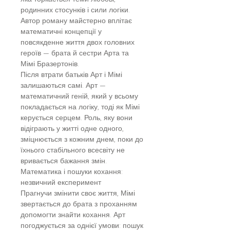
родинних стосунків і сили логіки.
Автор роману майстерно вплітає
математичні концепції у
повсякденне життя двох головних
героїв — брата й сестри Арта та
Мімі Бразертонів.
Після втрати батьків Арт і Мімі
залишаються самі. Арт —
математичний геній, який у всьому
покладається на логіку, тоді як Мімі
керується серцем. Роль, яку вони
відіграють у житті одне одного,
зміцнюється з кожним днем, поки до
їхнього стабільного всесвіту не
вривається бажання змін.
Математика і пошуки кохання:
незвичний експеримент
Прагнучи змінити своє життя, Мімі
звертається до брата з проханням
допомогти знайти кохання. Арт
погоджується за однієї умови: пошук