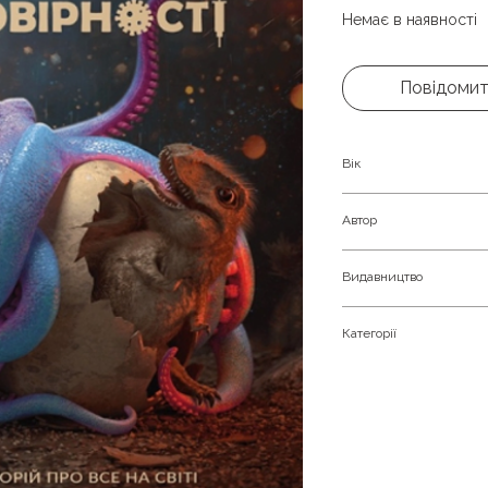
Немає в наявності
Повідомит
Вік
Підліткам, молоді 
Автор
Макс Кідрук
Видавництво
Бородатий Тамарин
Категорії
Наукова фантастика
фікшн.