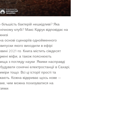
більшість бактерій нешкідливі? Яка
нічному клубі? Макс Кідрук відповідає на
книзі.
 на основі сценаріїв однойменного
випуски якого виходили в ефірі
овині 2021-го. Книга містить сімдесят
юджені міфи, а також пояснюють
 явища з погляду науки. Якими насправді
будувати сонячні електростанції в Сахарі,
міри тощо. Всі ці історії прості та
ажають. Кожна відкриває щось нове —
аке, чим можна похизуватися на
узями.