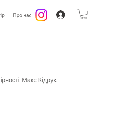
ір
Про нас
рності. Макс Кідрук.
а