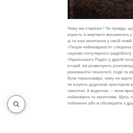
Чому ми старіємо? Чи правда, що 
користь із мертвого восьминога у 
ці та інші запитання у своїй новій 
«Теорія неймовірності» створена
науково-популярного радіоблогу, 
«Українського Радіо» у другій пол
історій, які розвінчують розповс
різноманітні технології, події та
були тиранозаври, чому не варто 
чи існують додаткові просторові ви
лаконічні, й водночас — вони вр
неймовірне та захопливе. Щось т
побаченні або ж обговорити з др