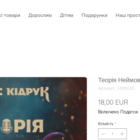
сі товари
Дорослим
Дітям
Подарунки
Наш прост
Теорія Неймові
Артикул: 1400010
Цін
18,00 EUR
Включено Податок
Кількість
*