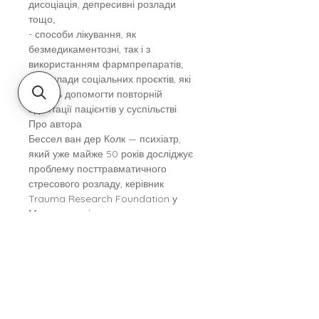
дисоціація, депресивні розлади
тощо;
- способи лікування, як
безмедикаментозні, так і з
використанням фармпрепаратів;
- приклади соціальних проєктів, які
можуть допомогти повторній
адаптації пацієнтів у суспільстві.
Про автора
Бессел ван дер Колк — психіатр,
який уже майже 50 років досліджує
проблему посттравматичного
стресового розладу, керівник
Trauma Research Foundation у
Массачусетсі.
Відгук
У цьому виданні викладено все, що
наразі відомо про вплив
травматичного досвіду на людей і
суспільство, та розкриті можливості
вилікуватися. Класичні й новітні
підходи допоможуть дітям і