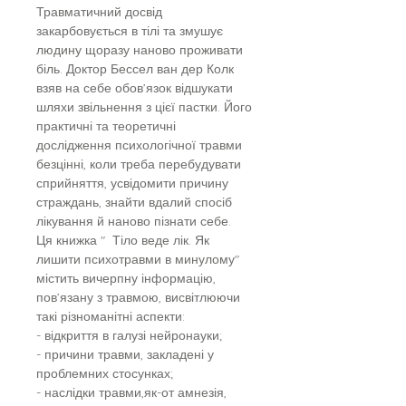
Травматичний досвід
закарбовується в тілі та змушує
людину щоразу наново проживати
біль. Доктор Бессел ван дер Колк
взяв на себе обов’язок відшукати
шляхи звільнення з цієї пастки. Його
практичні та теоретичні
дослідження психологічної травми
безцінні, коли треба перебудувати
сприйняття, усвідомити причину
страждань, знайти вдалий спосіб
лікування й наново пізнати себе.
Ця книжка " Тіло веде лік. Як
лишити психотравми в минулому"
містить вичерпну інформацію,
пов’язану з травмою, висвітлюючи
такі різноманітні аспекти:
- відкриття в галузі нейронауки;
- причини травми, закладені у
проблемних стосунках;
- наслідки травми,як-от амнезія,