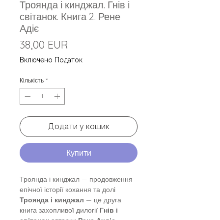
Троянда і кинджал. Гнів і
світанок. Книга 2. Рене
Адіє
Ціна
38,00 EUR
Включено Податок
Кількість
*
Додати у кошик
Купити
Троянда і кинджал — продовження
епічної історії кохання та долі
Троянда і кинджал
— це друга
книга захопливої дилогії
Гнів і