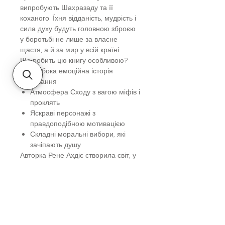
випробують Шахразаду та її
коханого. Їхня відданість, мудрість і
сила духу будуть головною зброєю
у боротьбі не лише за власне
щастя, а й за мир у всій країні.
Що робить цю книгу особливою?
Глибока емоційна історія
кохання
Атмосфера Сходу з вагою міфів і
проклять
Яскраві персонажі з
правдоподібною мотивацією
Складні моральні вибори, які
зачіпають душу
Авторка Рене Ахдіє створила світ, у
якому добро і зло переплітаються, а
магія живе поряд із болем та
втратами. Її стиль письма
поетичний і витончений, а її
творіння здатне зачаровувати.
Рекомендуємо прочитати, якщо ви