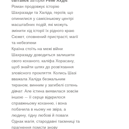
світанок
авторки
Рене Ахдіє
.
Роман продовжує історію
Шахразади та Халіда, героїв, що
опинилися у самісінькому центрі
масштабних подій, які можуть
змінити хід історії їх рідного краю.
Сюжет, сповнений пристрасті, магії
та небезпеки
Країна стоїть на межі війни.
Шахразаду доводиться залишити
свого коханого, каліфа Хорасану,
щоб знайти шлях до розв'язання
зловісного прокляття. Колись Шазі
вважала Халіда безжальним
тираном, винним у загибелі сотень
дівчат. Але істина виявилася зовсім
іншою — її серце відкрилося
справжньому коханню, і вона
побачила в ньому не звіра, а
людину, гідну любові й поваги.
Однак магія, стародавні таємниці та
прагнення помсти знову