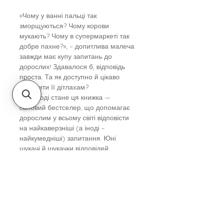
«Чому у ванні пальці так
зморщуються? Чому корови
мукають? Чому в супермаркеті так
добре пахне?», – допитлива малеча
завжди має купу запитань до
дорослих! Здавалося б, відповідь
проста. Та як доступно й цікаво
пояснити її дітлахам?
У пригоді стане ця книжка —
світовий бестселер, що допомагає
дорослим у всьому світі відповісти
на найкаверзніші (а іноді –
найкумедніші) запитання. Юні
шукачі й шукачки відповідей
побувають «за лаштунками»
супермаркету та відвідають ферму,
дослідять кухню й ванну кімнату,
щоб дізнатися, як влаштоване життя
на планеті!