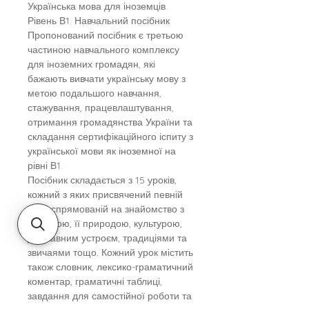
Українська мова для іноземців.
Рівень В1. Навчальний посібник
Пропонований посібник є третьою
частиною навчального комплексу
для іноземних громадян, які
бажають вивчати українську мову з
метою подальшого навчання,
стажування, працевлаштування,
отримання громадянства України та
складання сертифікаційного іспиту з
української мови як іноземної на
рівні В1.
Посібник складається з 15 уроків,
кожний з яких присвячений певній
темі, спрямованій на знайомство з
Україною, її природою, культурою,
державним устроєм, традиціями та
звичаями тощо. Кожний урок містить
також словник, лексико-граматичний
коментар, граматичні таблиці,
завдання для самостійної роботи та