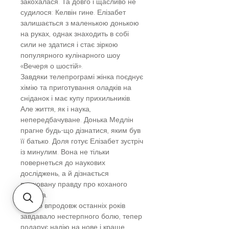
закохалася. Та довго і щасливо не
судилося: Келвін гине. Елізабет
залишається з маленькою донькою
на руках, однак знаходить в собі
сили не здатися і стає зіркою
популярного кулінарного шоу
«Вечеря о шостій».
Завдяки телепрограмі жінка поєднує
хімію та приготування оладків на
сніданок і має купу прихильників.
Але життя, як і наука,
непередбачуване. Донька Медлін
прагне будь-що дізнатися, яким був
її батько. Доля готує Елізабет зустріч
із минулим. Вона не тільки
повернеться до наукових
досліджень, а й дізнається
приховану правду про коханого
Келвіна.
Те, що впродовж останніх років
завдавало нестерпного болю, тепер
подарує надію на нове і краще