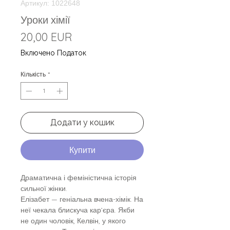
Артикул: 1022648
Уроки хімії
Ціна
20,00 EUR
Включено Податок
Кількість
*
Додати у кошик
Купити
Драматична і феміністична історія
сильної жінки.
Елізабет — геніальна вчена-хімік. На
неї чекала блискуча кар’єра. Якби
не один чоловік, Келвін, у якого