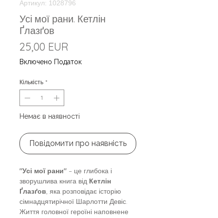
Артикул: 1028796
Усі мої рани. Кетлін
Ґлазґов
Ціна
25,00 EUR
Включено Податок
Кількість
*
Немає в наявності
Повідомити про наявність
"Усі мої рани"
– це глибока і
зворушлива книга від
Кетлін
Ґлазґов
, яка розповідає історію
сімнадцятирічної Шарлотти Девіс.
Життя головної героїні наповнене