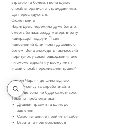
втратою та болем, і вона шукає
спосіб впоратися зі стражданнями,
що переслідують її.
Сюжет книги
Чарлі Девіс пережила дуже багато:
смерть батька, зраду матері, втрату
найкращої подруги. Її світ
наповнений фізичною і душевною
болем. Вона знаходить тимчасовий
порятунок у самопошкодженні, але
чи зможе віднайти у цьому житті
інший спосіб переживання травм?
Історія Чарлі – це шлях відчаю,
пошуку сенсу та спроба знайти
місце, де вона не буде самотньою.
Теми та проблематика
Душевні травми та шлях до
зцілення
Самопізнання й прийняття себе
Втрата та нові можливості