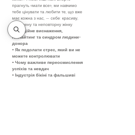
прагнуть «мати все», ми навчимо
тебе цінувати та любити те, що вже
має кожна з нас, — себе: красиву,
усміхнену та неповторну жінку.
• Емоційне виснаження,
газлайтинг та синдром людини-
донора
• Як подолати стрес, який ви не
можете контролювати
• Чому важливе переосмислення
успіхів та невдач
• Індустрія бікіні та фальшиві
канони жіночності
Про автора:
Емілі Наґоскі — експерт у сфері
статевого виховання з
двадцятирічним стажем, має ступінь
доктора філософії, авторка
бестселера «Як бажає жінка» та
низки наукових публікацій. Разом із
сестрою Амелією створили дуже