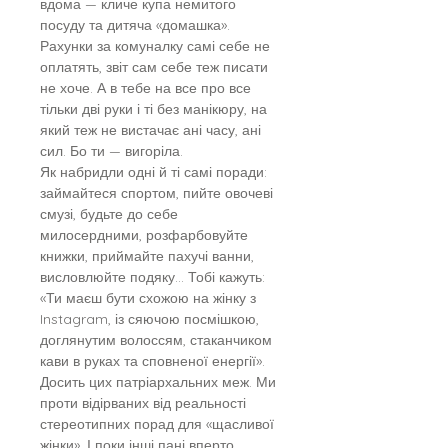
вдома — кличе купа немитого
посуду та дитяча «домашка».
Рахунки за комуналку самі себе не
оплатять, звіт сам себе теж писати
не хоче. А в тебе на все про все
тільки дві руки і ті без манікюру, на
який теж не вистачає ані часу, ані
сил. Бо ти — вигоріла.
Як набридли одні й ті самі поради:
займайтеся спортом, пийте овочеві
смузі, будьте до себе
милосердними, розфарбовуйте
книжки, приймайте пахучі ванни,
висловлюйте подяку... Тобі кажуть:
«Ти маєш бути схожою на жінку з
Instagram, із сяючою посмішкою,
доглянутим волоссям, стаканчиком
кави в руках та сповненої енергії».
Досить цих патріархальних меж. Ми
проти відірваних від реальності
стереотипних порад для «щасливої
жінки». І поки інші пані вперто