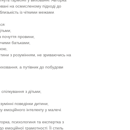
овані на осмисленому підході до
близькість із чіткими межами.
ся:
ітьми;
 почуття провини;
учими батьками;
ною;
итини з розумінням, не зриваючись на
иховання, а путівник до побудови
 спілкування з дітьми;
озумінні поведінки дитини;
у емоційного інтелекту у малечі.
орка, психологиня та експертка з
о емоційної грамотності. Її стиль