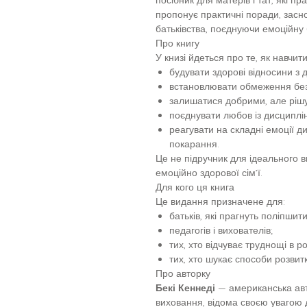
пропонує практичні поради, засн
батьківства, поєднуючи емоційну 
Про книгу
У книзі йдеться про те, як навчити
будувати здорові відносини з д
встановлювати обмеження без
залишатися добрими, але ріш
поєднувати любов із дисциплі
реагувати на складні емоції д
покарання.
Це не підручник для ідеального в
емоційно здорової сім’ї.
Для кого ця книга
Це видання призначене для:
батьків, які прагнуть поліпшити
педагогів і вихователів;
тих, хто відчуває труднощі в р
тих, хто шукає способи розвитк
Про авторку
Бекі Кеннеді
— американська авт
виховання, відома своєю увагою д