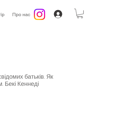
ір
Про нас
свідомих батьків. Як
. Бекі Кеннеді
а