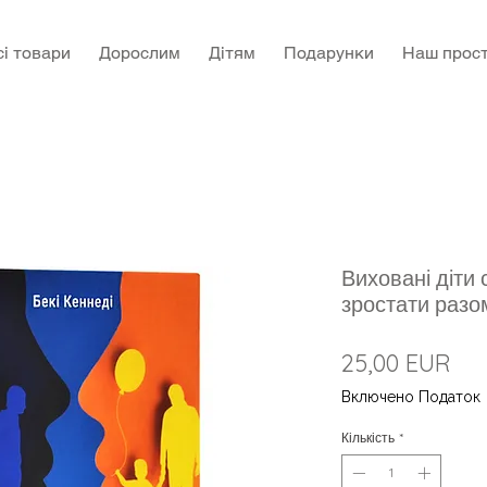
сі товари
Дорослим
Дітям
Подарунки
Наш прост
Виховані діти 
зростати разом
Цін
25,00 EUR
Включено Податок
Кількість
*