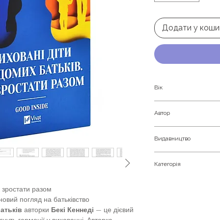
Додати у коши
Вік
Дорослим
Автор
Бекі Кеннеді
Видавництво
Vivat
Категорія
Виховання і педагогі
к зростати разом
Дитяча психологія
 новий погляд на батьківство
атьків
авторки
Бекі Кеннеді
— це дієвий
агнуть гармонії у вихованні. Авторка