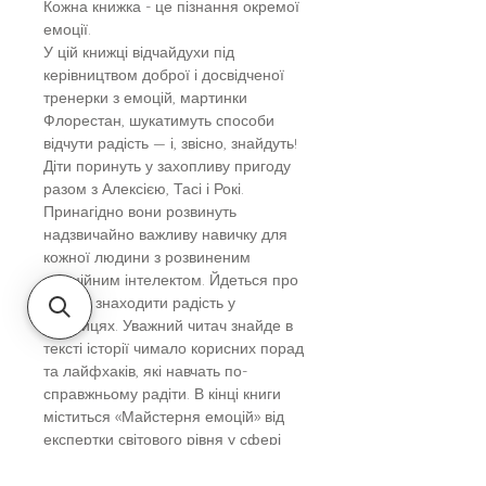
Кожна книжка - це пізнання окремої
емоції.
У цій книжці відчайдухи під
керівництвом доброї і досвідченої
тренерки з емоцій, мартинки
Флорестан, шукатимуть способи
відчути радість — і, звісно, знайдуть!
Діти поринуть у захопливу пригоду
разом з Алексією, Тасі і Рокі.
Принагідно вони розвинуть
надзвичайно важливу навичку для
кожної людини з розвиненим
емоційним інтелектом. Йдеться про
вміння знаходити радість у
дрібницях. Уважний читач знайде в
тексті історії чимало корисних порад
та лайфхаків, які навчать по-
справжньому радіти. В кінці книги
міститься «Майстерня емоцій» від
експертки світового рівня у сфері
розвитку емоційного інтелекту. У
невеличкому практичному розділі