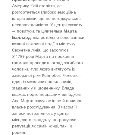
Америку XVIII століття, де
розгортається глибоко емоційна
історія жінки, що не погоджується з
несправедливістю. У центрі сюжету
— повитуха та цілителька
Марта
Баллард
, яка ретельно веде записи
кожної важливої події в містечку.
Сюжетна лінія, що захоплює
У 1789 році Марта на прохання
громади проводить огляд загиблого
чоловіка, тіло якого витягують із
замерзлої ріки Кеннебек. Чоловік —
один із можливих насильників,
згаданих у її щоденнику. Влада
вважає подію нещасним випадком.
Але Марта відчуває інше й починає
власне розслідування. З часом її
записи потрапляють у центр
місцевого скандалу, погрожуючи
репутації як самій жінці, так і її
родині.