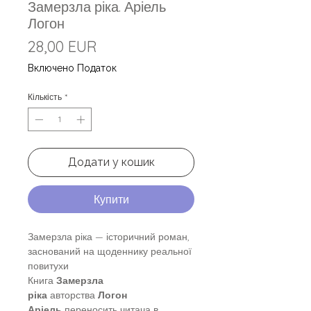
Замерзла ріка. Аріель
Логон
Ціна
28,00 EUR
Включено Податок
Кількість
*
Додати у кошик
Купити
Замерзла ріка — історичний роман,
заснований на щоденнику реальної
повитухи
Книга
Замерзла
ріка
авторства
Логон
Аріель
переносить читача в