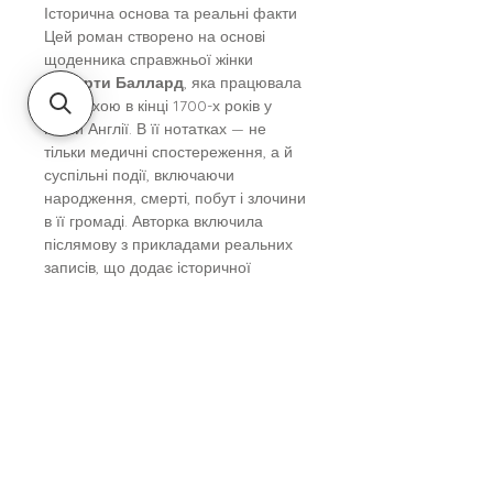
Історична основа та реальні факти
Цей роман створено на основі
щоденника справжньої жінки
—
Марти Баллард
, яка працювала
повитухою в кінці 1700-х років у
Новій Англії. В її нотатках — не
тільки медичні спостереження, а й
суспільні події, включаючи
народження, смерті, побут і злочини
в її громаді. Авторка включила
післямову з прикладами реальних
записів, що додає історичної
глибини твору.
Чому варто прочитати
Роман заснований на реальних
подіях і документальних
джерелах.
Головна героїня — сильна жінка,
яка шукає правду, незважаючи
на тиск суспільства.
Напружений сюжет, що поєднує